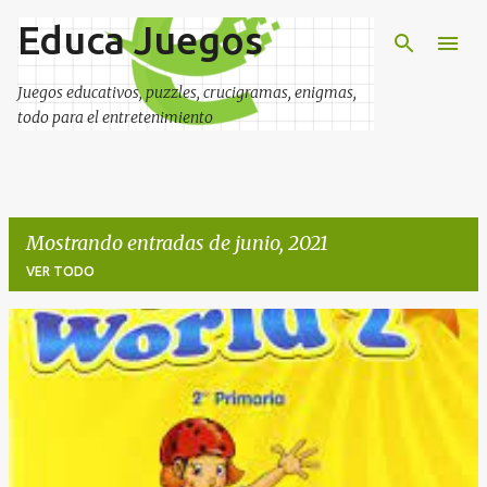
Educa Juegos
Ir al contenido principal
Juegos educativos, puzzles, crucigramas, enigmas,
todo para el entretenimiento
Mostrando entradas de junio, 2021
VER TODO
E
n
t
r
a