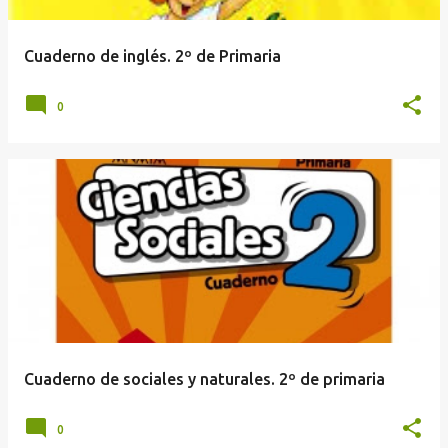
d
a
Cuaderno de inglés. 2º de Primaria
s
0
Cuaderno de sociales y naturales. 2º de primaria
0