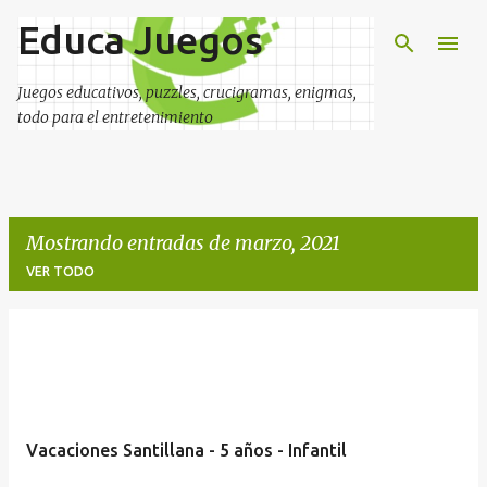
Educa Juegos
Ir al contenido principal
Juegos educativos, puzzles, crucigramas, enigmas,
todo para el entretenimiento
Mostrando entradas de marzo, 2021
VER TODO
E
n
t
r
Vacaciones Santillana - 5 años - Infantil
a