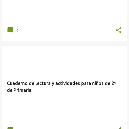
d
a
s
0
Cuaderno de lectura y actividades para niños de 2º
de Primaria