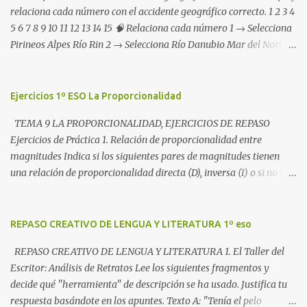
relaciona cada número con el accidente geográfico correcto. 1 2 3 4
5 6 7 8 9 10 11 12 13 14 15 🧠 Relaciona cada número 1 → Selecciona
Pirineos Alpes Río Rin 2 → Selecciona Río Danubio Mar del Norte
Alpes 3 → Selecciona Mar Mediterráneo Mar Negro Río Volga 4 →
Selecciona Meseta Central (España) Alpes Pirineos 5 → Selecciona
Islas Británicas Mar del Norte Río Rin 6 → Selecciona Alpes
Ejercicios 1º ESO La Proporcionalidad
Cárpatos Pirineos 7 → Selecciona Río Rin Río Danubio Volga 8 →
TEMA 9 LA PROPORCIONALIDAD, EJERCICIOS DE REPASO
Selecciona Río Danubio Mar Negro Mar Báltico 9 → Selecciona
Ejercicios de Práctica 1. Relación de proporcionalidad entre
Mar Báltico Islas Británicas Mar del Norte 10 → Selecciona Meseta
magnitudes Indica si los siguientes pares de magnitudes tienen
Central Pirineos Alpes 11 → Selecciona Mar Mediterráneo Mar
una relación de proporcionalidad directa (D), inversa (I) o si no son
Negro Río Volga 12 → Selecciona Escandinavia (Montes
proporcionales (X): a) El número de entradas para un concierto y
Escandinavos) Alpes Cárpatos 13 → Selecciona Río Danubio Río
el precio total pagado. b) El número de obreros que trabajan en
Rin Mar Báltico 14 → Selecciona Meseta Central Pirineos Alpes 15
una obra y el tiempo que tardan en acabarla. c) La edad de una
REPASO CREATIVO DE LENGUA Y LITERATURA 1º eso
→ Selecciona Mar Negro Río Volga Mar Mediterráneo ✅...
persona y su altura. d) La velocidad de un tren y el tiempo que
REPASO CREATIVO DE LENGUA Y LITERATURA 1. El Taller del
tarda en recorrer una distancia fija. 2. Problemas de
Escritor: Análisis de Retratos Lee los siguientes fragmentos y
proporcionalidad directa a) Si 5 kilos de naranjas cuestan 7,50 €,
decide qué "herramienta" de descripción se ha usado. Justifica tu
¿cuánto costarán 8 kilos? b) Un coche consume 6 litros de gasolina
respuesta basándote en los apuntes. Texto A: "Tenía el pelo
cada 100 kilómetros. ¿Cuántos litros consumirá en un viaje de 450