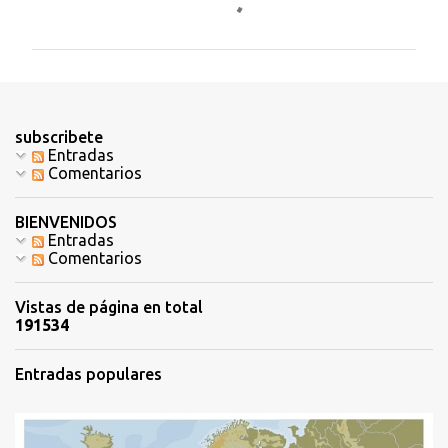
o
m
e
n
t
subscribete
a
Entradas
Comentarios
r
i
BIENVENIDOS
o
Entradas
Comentarios
s
Vistas de página en total
1
9
1
5
3
4
Entradas populares